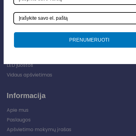
Parduotuvė
Apšvietimo sistemos
PRENUMERUOTI
Elektros instaliacija
Lauko šviestuvai
LED juostos
Vidaus apšvietimas
Informacija
Apie mus
Paslaugos
Apšvietimo mokymų įrašas