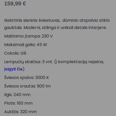
159,99
€
Išskirtinis sieninis šviestuvas, dūminio atspalvio stiklo
gaubtais. Moderni, stilinga ir unikali detalė interjere.
Maitinimo įtampa: 230 V
Maksimali galia: 45 W
Cokolis: G9
Lempučių skaičius: 3 vnt. (į komplektaciją neįeina,
).
įsigyti čia
Šviesos spalva: 3000 K
Šviesos srautas: 900 lm
Ilgis: 240 mm
Plotis: 160 mm
Aukštis: 320 mm