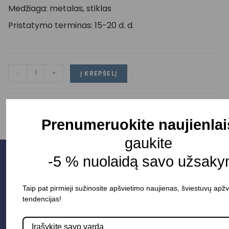
Medžiaga: metalas, stiklas
Pristatymo terminas: 15-20 d. d.
-
+
Į KREPŠELĮ
Prenumeruokite naujienlai
gaukite
-5 % nuolaidą savo užsaky
Taip pat pirmieji sužinosite apšvietimo naujienas, šviestuvų apžv
tendencijas!