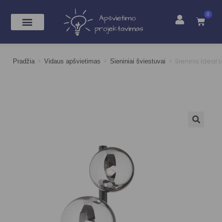
0
>
>
>
Sieninis Ideal
Pradžia
Vidaus apšvietimas
Sieniniai šviestuvai