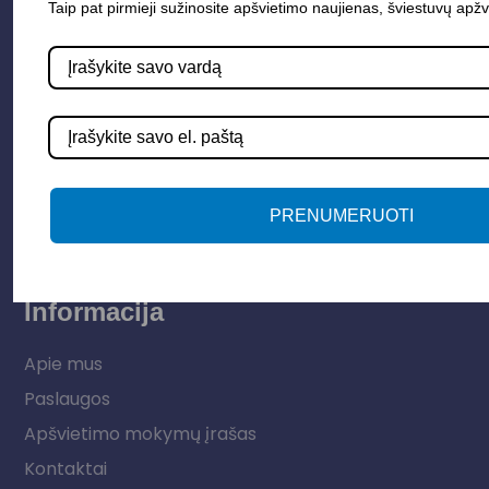
Taip pat pirmieji sužinosite apšvietimo naujienas, šviestuvų apžv
Parduotuvė
Apšvietimo sistemos
Elektros instaliacija
Lauko šviestuvai
LED juostos
PRENUMERUOTI
Vidaus apšvietimas
Informacija
Apie mus
Paslaugos
Apšvietimo mokymų įrašas
Kontaktai