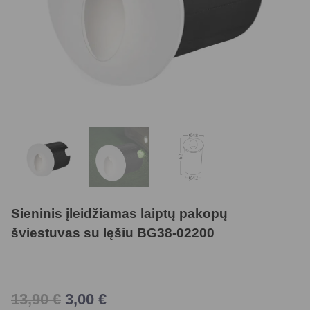
Sieninis įleidžiamas laiptų pakopų
šviestuvas su lęšiu BG38-02200
13,90
€
3,00
€