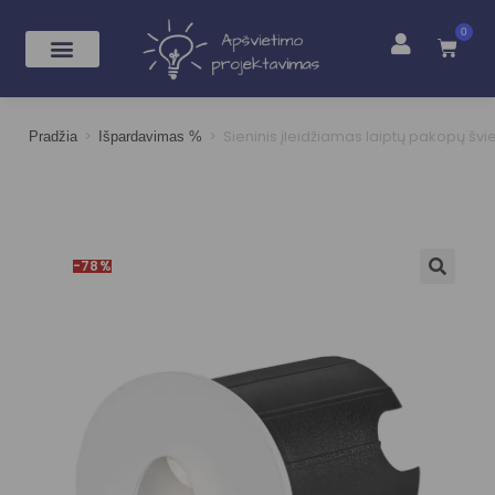
0
>
>
Sieninis įleidžiamas laiptų pakopų šv
Pradžia
Išpardavimas %
-78%