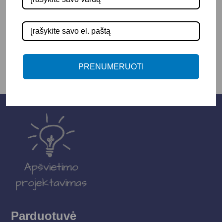
-
+
Į KREPŠELĮ
PRENUMERUOTI
Parduotuvė