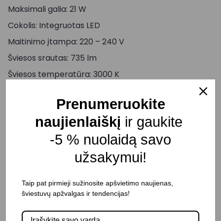
Maksimali galia: 21 W
Cokolis: Integruotas LED
Maitinimo įtampa: 220 – 240 V
Šviesos srautas: 735 lm
Šviesos temperatūra: 3000 K
Aukštis: 184 mm
Prenumeruokite
Ilgis: 200 mm
naujienlaiškį
ir gaukite
Plotis: 126 mm
-5 % nuolaidą savo
Judesio daviklis: Yra
užsakymui!
Šviesos reguliavimas: Negalimas
Korpuso spalva: Pilka
Taip pat pirmieji sužinosite apšvietimo naujienas,
Atsparumas drėgmei: IP65
šviestuvų apžvalgas ir tendencijas!
Pristatymo terminas: 15 – 20 d. d.