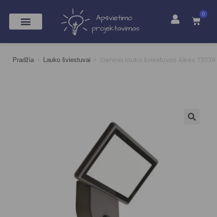
0
>
>
Sieninis lauko šviestuvas Alkes 731139
Pradžia
Lauko šviestuvai