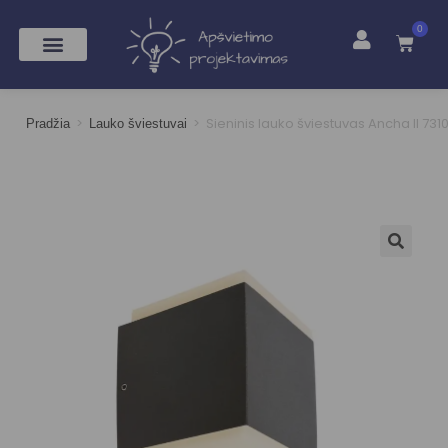
0
>
>
Sieninis lauko šviestuvas Ancha II 731
Pradžia
Lauko šviestuvai