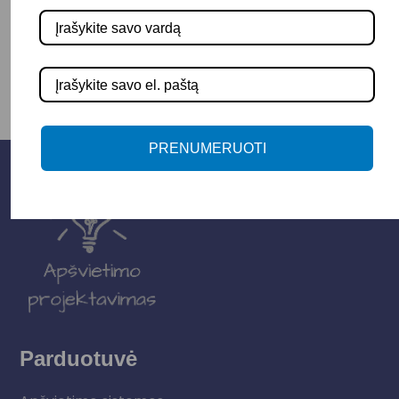
-
+
Į KREPŠELĮ
PRENUMERUOTI
Parduotuvė