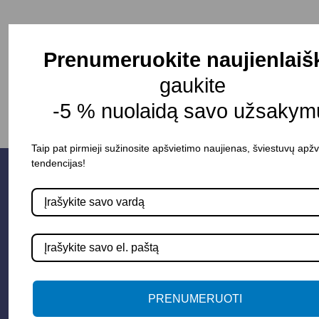
Prenumeruokite naujienlaiš
-
+
Į KREPŠELĮ
gaukite
-5 % nuolaidą savo užsakymu
Taip pat pirmieji sužinosite apšvietimo naujienas, šviestuvų apžv
tendencijas!
PRENUMERUOTI