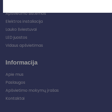
Parduotuvė
Apšvietimo sistemos
Elektros instaliacija
Lauko šviestuvai
LED juostos
Vidaus apšvietimas
Informacija
Apie mus
Paslaugos
Apšvietimo mokymų įrašas
Kontaktai