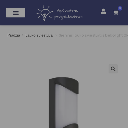
0
>
>
Sieninis lauko šviestuvas Dekolight 
Pradžia
Lauko šviestuvai