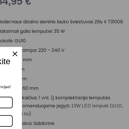
84,95
€
odernaus dizaino sieninis lauko šviestuvas Zilly II 731009.
aksimali galia lemputei: 35 W
okolis: GU10
aitinimo įtampa: 220 – 240 V
ukštis: 108 mm
kite
lgis: 150 mm
lotis: 68 mm
ncijas!
iametras: 60 mm
empučių skaičius: 1 vnt. (Į komplektacija lemputės
eįeina, rekomenduojame įsigyti:
10W LED lemputė GU10,
)
700K, 1400 lm
orpuso spalva: Sidabrinė