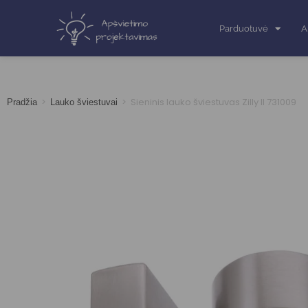
Parduotuvė
A
>
>
Sieninis lauko šviestuvas Zilly II 731009
Pradžia
Lauko šviestuvai