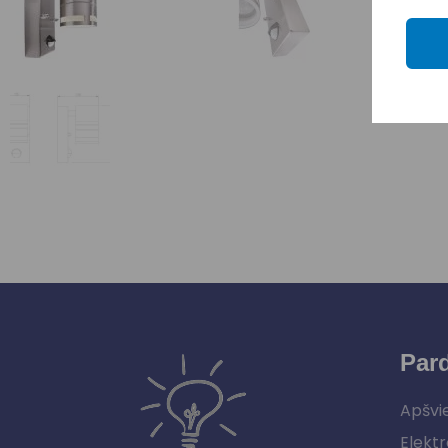
Par
Apšvi
Elektr