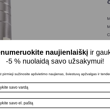
M
M
C
M
A
numeruokite naujienlaiškį
ir gau
I
-5 % nuolaidą savo užsakymui!
P
t pirmieji sužinosite apšvietimo naujienas, šviestuvų apžvalgas ir tende
D
L
n
2
K