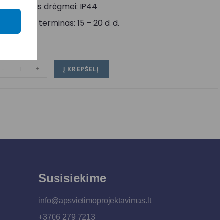
tsparumas drėgmei: IP44
ristatymo terminas: 15 – 20 d. d.
-
+
Į KREPŠELĮ
Susisiekime
info@apsvietimoprojektavimas.lt
+3706 279 7213