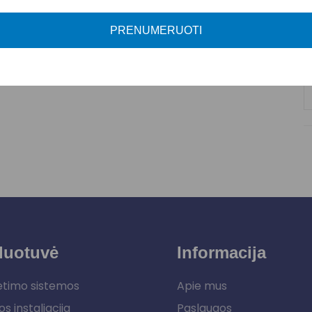
A
PRENUMERUOTI
P
duotuvė
Informacija
etimo sistemos
Apie mus
os instaliacija
Paslaugos