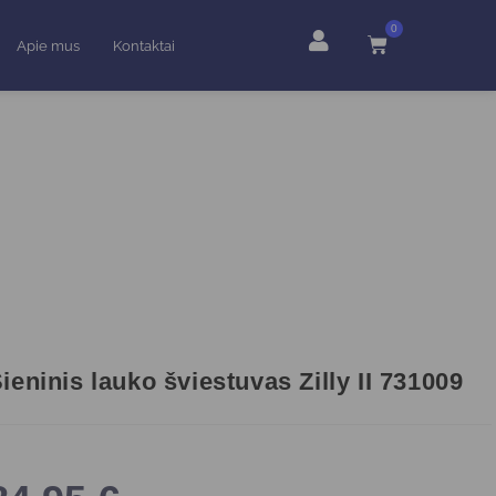
0
Apie mus
Kontaktai
ieninis lauko šviestuvas Zilly II 731009