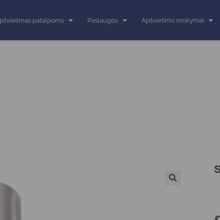
pšvietimas patalpoms
Paslaugos
Apšvietimo mokymai
S