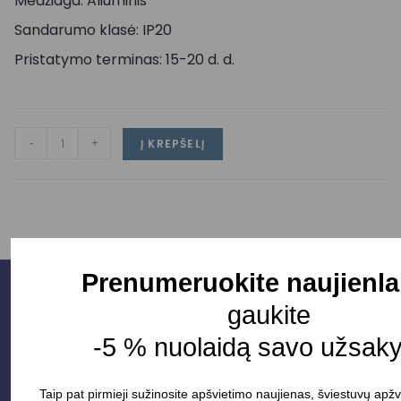
Medžiaga: Aliuminis
Sandarumo klasė: IP20
Pristatymo terminas: 15-20 d. d.
-
+
Į KREPŠELĮ
Prenumeruokite naujienla
gaukite
-5 % nuolaidą savo užsak
Taip pat pirmieji sužinosite apšvietimo naujienas, šviestuvų apžv