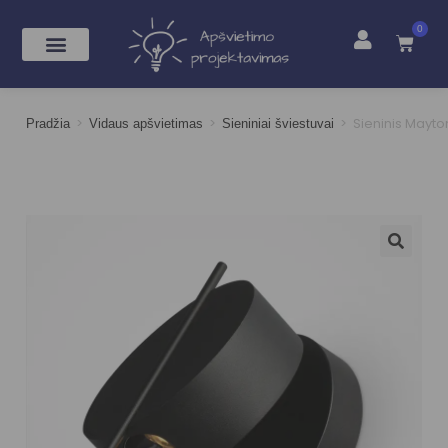
0
>
>
>
Sieninis Mayt
Pradžia
Vidaus apšvietimas
Sieniniai šviestuvai