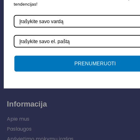
tendencijas!
Parduotuvė
Apšvietimo sistemos
Elektros instaliacija
Lauko šviestuvai
PRENUMERUOTI
LED juostos
Vidaus apšvietimas
Informacija
Apie mus
Paslaugos
Apšvietimo mokymų įrašas