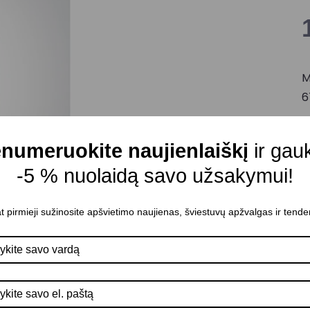
M
6
M
C
numeruokite naujienlaiškį
ir gau
A
-5 % nuolaidą savo užsakymui!
P
A
t pirmieji sužinosite apšvietimo naujienas, šviestuvų apžvalgas ir tende
L
n
2
K