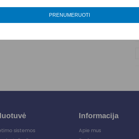
A
M
PRENUMERUOTI
P
duotuvė
Informacija
etimo sistemos
Apie mus