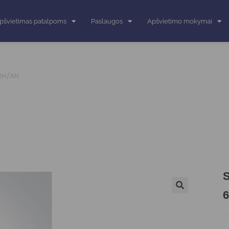
pšvietimas patalpoms
Paslaugos
Apšvietimo mokymai
42H/AN
S