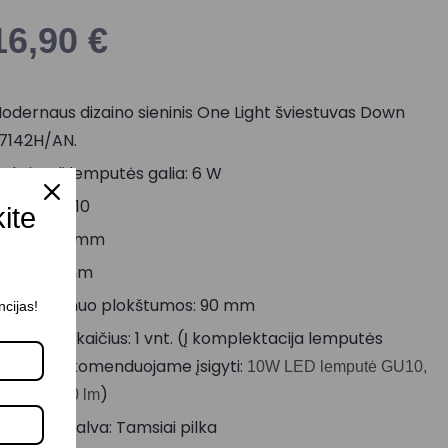
16,90
€
odernaus dizaino sieninis One Light šviestuvas Down
7142H/AN.
aksimali lemputės galia: 6 W
okolis: GU10
kite
ukštis: 90 mm
lotis: 70 mm
tstumas nuo plokštumos: 90 mm
ncijas!
empučių skaičius: 1 vnt. (Į komplektacija lemputės
eįeina, rekomenduojame įsigyti:
10W LED lemputė GU10,
)
700K, 1400 lm
orpuso spalva: Tamsiai pilka