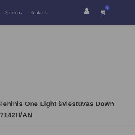
0
Apie mus
Kontaktai
ieninis One Light šviestuvas Down
67142H/AN