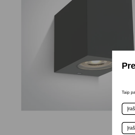
Pre
Taip pa