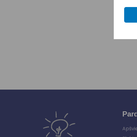
Par
Apšvi