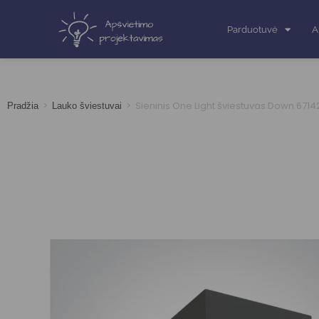
Parduotuvė
A
>
>
Sieninis One Light šviestuvas Down 671
Pradžia
Lauko šviestuvai