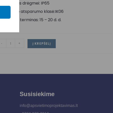
tsparumas drėgmei: IP65
echaninio atsparumo klasė:IK06
ristatymo terminas: 15 – 20 d. d.
-
+
Į KREPŠELĮ
Susisiekime
info@apsvietimoprojektavimas.lt