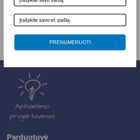
-
+
Į KREPŠELĮ
PRENUMERUOTI
Parduotuvė