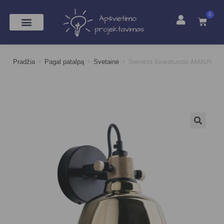
0
>
>
>
Sieninis šviestuvas AMALFI
Pradžia
Pagal patalpą
Svetainė