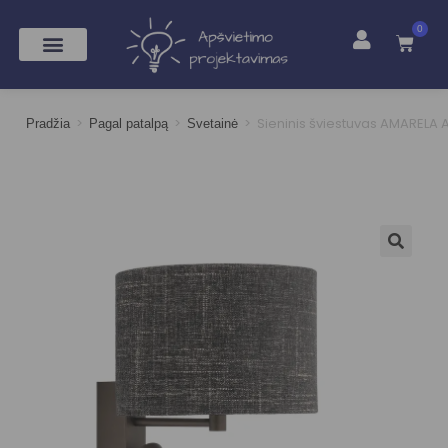
0
>
>
>
Sieninis šviestuvas AMARELA 
Pradžia
Pagal patalpą
Svetainė