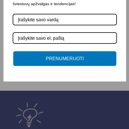
šviestuvų apžvalgas ir tendencijas!
Korpuso spalva: Tamsiai pilka
Atsparumas drėgmei: IP20
Pristatymo terminas: 15 – 30 d. d.
-
+
Į KREPŠELĮ
PRENUMERUOTI