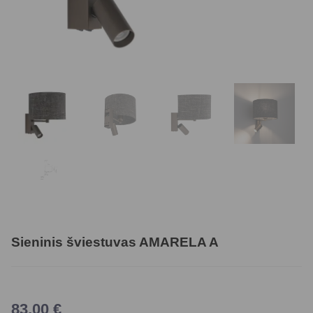
Sieninis šviestuvas AMARELA A
83,00
€