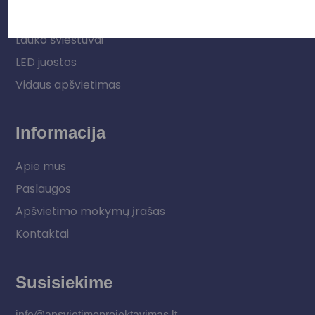
Elektros instaliacija
Lauko šviestuvai
LED juostos
Vidaus apšvietimas
Informacija
Apie mus
Paslaugos
Apšvietimo mokymų įrašas
Kontaktai
Susisiekime
info@apsvietimoprojektavimas.lt