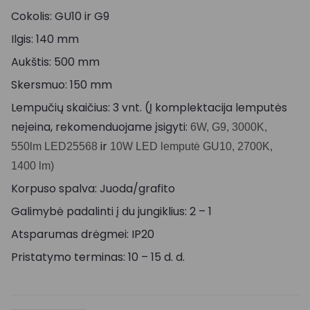
Cokolis: GU10 ir G9
Ilgis: 140 mm
Aukštis: 500 mm
Skersmuo: 150 mm
Lempučių skaičius: 3 vnt. (Į komplektacija lemputės
neįeina, rekomenduojame įsigyti:
6W, G9, 3000K,
ir
550lm LED25568
10W LED lemputė GU10, 2700K,
1400 lm)
Korpuso spalva: Juoda/grafito
Galimybė padalinti į du jungiklius: 2 – 1
Atsparumas drėgmei: IP20
Pristatymo terminas: 10 – 15 d. d.