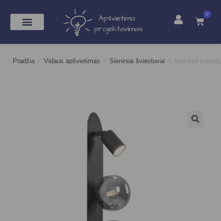
0
>
>
>
Sieninis švies
Pradžia
Vidaus apšvietimas
Sieniniai šviestuvai