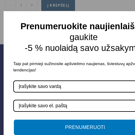
-
+
Į KREPŠELĮ
Prenumeruokite naujienlaiš
gaukite
-5 % nuolaidą savo užsakym
Taip pat pirmieji sužinosite apšvietimo naujienas, šviestuvų apžv
tendencijas!
Parduotuvė
PRENUMERUOTI
Apšvietimo sistemos