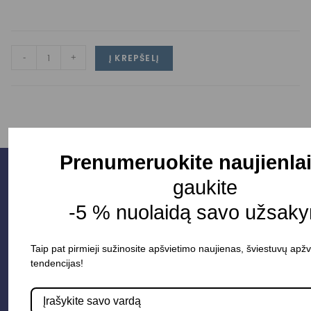
-
+
Į KREPŠELĮ
Prenumeruokite naujienlai
gaukite
-5 % nuolaidą savo užsaky
Taip pat pirmieji sužinosite apšvietimo naujienas, šviestuvų apžv
tendencijas!