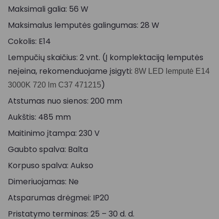
Maksimali galia: 56 W
Maksimalus lemputės galingumas: 28 W
Cokolis: E14
Lempučių skaičius: 2 vnt. (Į komplektaciją lemputės
neįeina, rekomenduojame įsigyti:
8W LED lemputė E14
)
3000K 720 lm C37 471215
Atstumas nuo sienos: 200 mm
Aukštis: 485 mm
Maitinimo įtampa: 230 V
Gaubto spalva: Balta
Korpuso spalva: Aukso
Dimeriuojamas: Ne
Atsparumas drėgmei: IP20
Pristatymo terminas: 25 – 30 d. d.