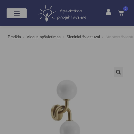
0
>
>
>
Sieninis švie
Pradžia
Vidaus apšvietimas
Sieniniai šviestuvai