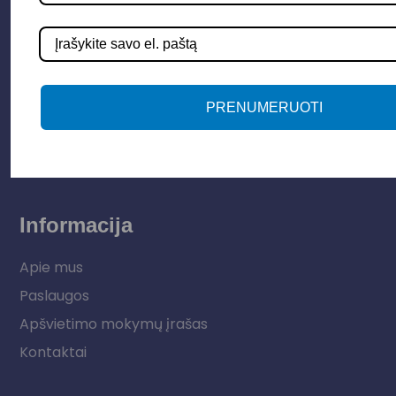
Parduotuvė
Apšvietimo sistemos
Elektros instaliacija
Lauko šviestuvai
PRENUMERUOTI
LED juostos
Vidaus apšvietimas
Informacija
Apie mus
Paslaugos
Apšvietimo mokymų įrašas
Kontaktai