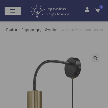
0
>
>
>
Sieninis šviestuvas EXPLORE F
Pradžia
Pagal patalpą
Svetainė