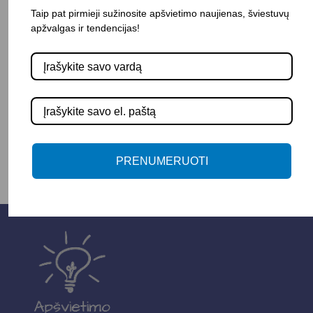
Taip pat pirmieji sužinosite apšvietimo naujienas, šviestuvų
apžvalgas ir tendencijas!
Pasirinkite savybę
SPAVA
-
+
Į KREPŠELĮ
PRENUMERUOTI