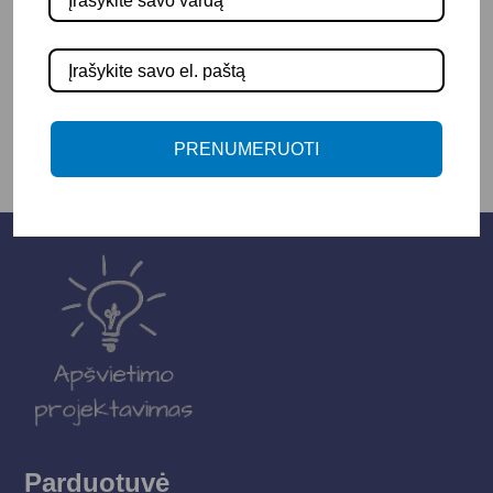
-
+
Į KREPŠELĮ
PRENUMERUOTI
Parduotuvė