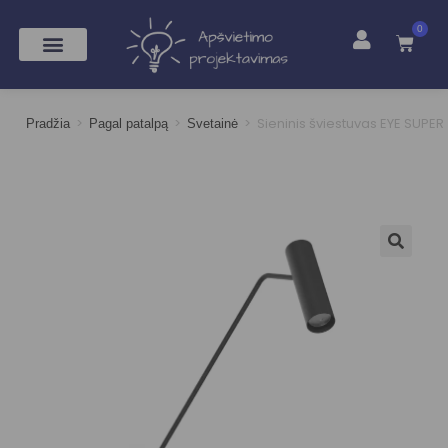
0
>
>
>
Sieninis šviestuvas EYE SUPER
Pradžia
Pagal patalpą
Svetainė