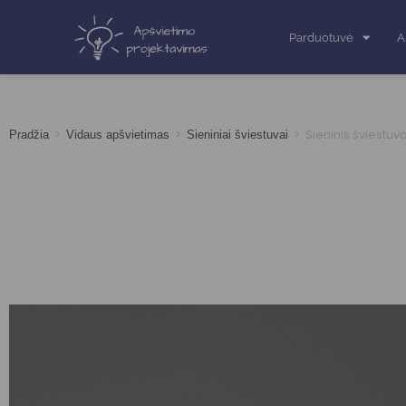
Parduotuvė
A
>
>
>
Sieninis šviestu
Pradžia
Vidaus apšvietimas
Sieniniai šviestuvai