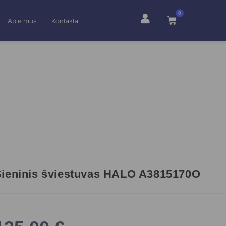
0
Apie mus
Kontaktai
ieninis šviestuvas HALO A3815170O