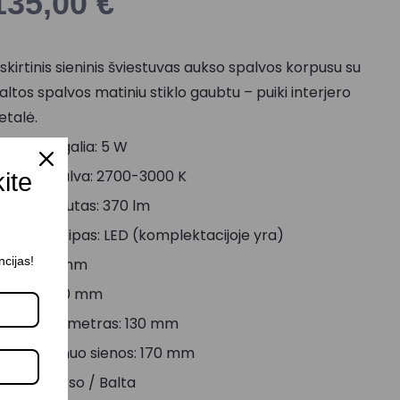
135,00
€
šskirtinis sieninis šviestuvas aukso spalvos korpusu su
altos spalvos matiniu stiklo gaubtu – puiki interjero
etalė.
aksimali galia: 5 W
viesos spalva: 2700-3000 K
kite
viesos srautas: 370 lm
emputės tipas: LED (komplektacijoje yra)
ncijas!
lotis: 160 mm
ukštis: 250 mm
aubto diametras: 130 mm
tstumas nuo sienos: 170 mm
palva: Aukso / Balta