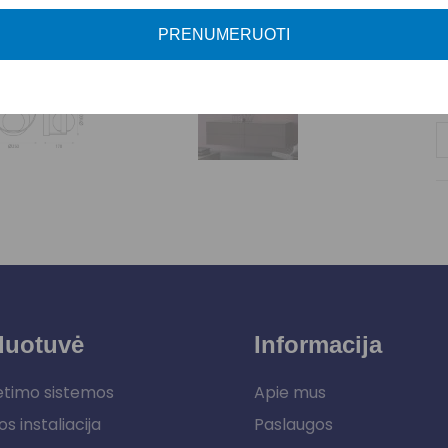
M
PRENUMERUOTI
P
duotuvė
Informacija
etimo sistemos
Apie mus
os instaliacija
Paslaugos