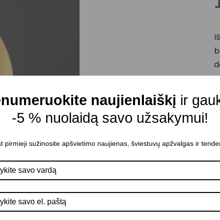
I
b
d
M
Š
numeruokite naujienlaiškį
ir gau
Š
-5 % nuolaidą savo užsakymui!
L
t pirmieji sužinosite apšvietimo naujienas, šviestuvų apžvalgas ir tende
P
A
G
A
S