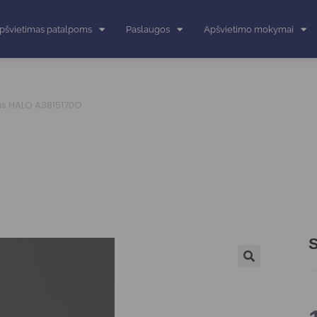
pšvietimas patalpoms
Paslaugos
Apšvietimo mokymai
vas HALO A3815170O
S