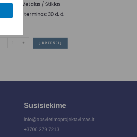
edžiaga: Metalas / Stiklas
ristatymo terminas: 30 d. d.
-
+
Į KREPŠELĮ
Susisiekime
info@apsvietimoprojektavimas.lt
+3706 279 7213