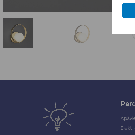
Par
Apšvi
Elektr