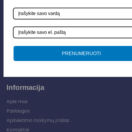
Parduotuvė
Apšvietimo sistemos
Elektros instaliacija
Lauko šviestuvai
PRENUMERUOTI
LED juostos
Vidaus apšvietimas
Informacija
Apie mus
Paslaugos
Apšvietimo mokymų įrašas
Kontaktai