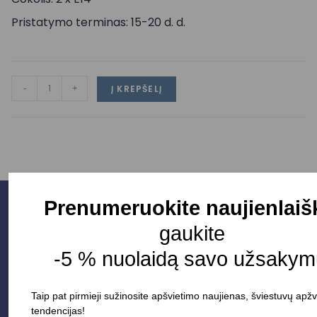
Pristatymo terminas: 15-20 d. d.
-
+
Į KREPŠELĮ
Prenumeruokite naujienlaiš
gaukite
-5 % nuolaidą savo užsakymu
Taip pat pirmieji sužinosite apšvietimo naujienas, šviestuvų apžv
tendencijas!