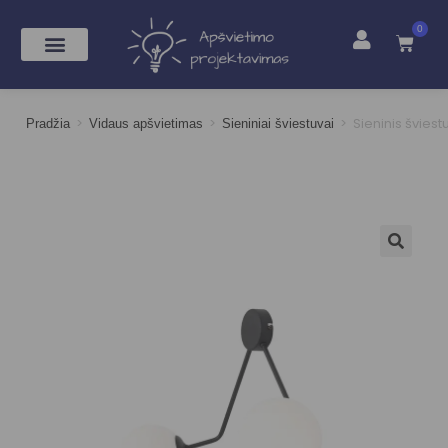
0
>
>
>
Sieninis švies
Pradžia
Vidaus apšvietimas
Sieniniai šviestuvai