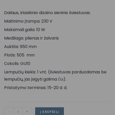
Dailaus, klasikinio dizaino sieninis šviestuvas.
Maitinimo įtampa: 230 V
Maksimali galia: 10 W
Medžiaga: plienas ir žalvaris
Aukštis: 950 mm
Plotis: 505 mm
Cokolis: GU10
Lempučių kiekis: 1 vnt. (šviestuvas parduodamas be
lempučių, jas įsigyti galima
).
čia
Pristatymo terminas: 15-20 d. d.
-
+
Į KREPŠELĮ