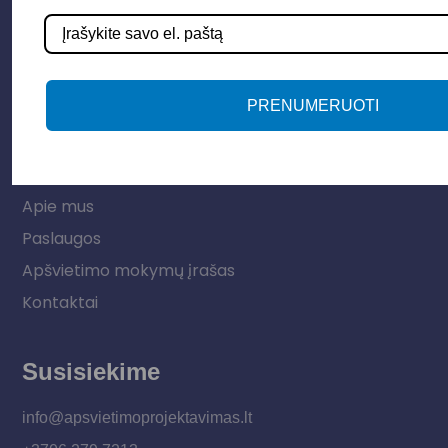
Lauko šviestuvai
LED juostos
Vidaus apšvietimas
PRENUMERUOTI
Informacija
Apie mus
Paslaugos
Apšvietimo mokymų įrašas
Kontaktai
Susisiekime
info@apsvietimoprojektavimas.lt