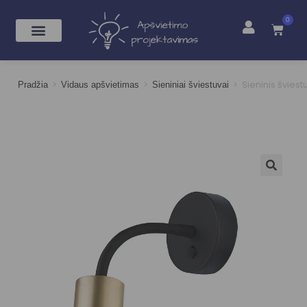
0
>
>
>
Sieninis švies
Pradžia
Vidaus apšvietimas
Sieniniai šviestuvai