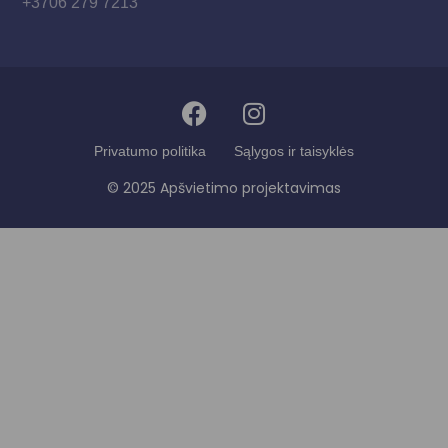
+3706 279 7213
Privatumo politika
Sąlygos ir taisyklės
© 2025 Apšvietimo projektavimas