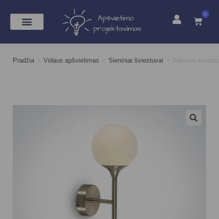
0
>
>
>
Sieninis šviest
Pradžia
Vidaus apšvietimas
Sieniniai šviestuvai