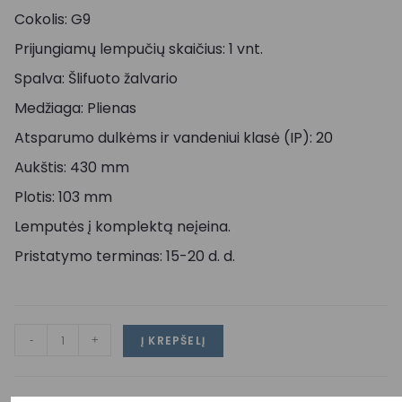
Cokolis: G9
Prijungiamų lempučių skaičius: 1 vnt.
Spalva: Šlifuoto žalvario
Medžiaga: Plienas
Atsparumo dulkėms ir vandeniui klasė (IP): 20
Aukštis: 430 mm
Plotis: 103 mm
Lemputės į komplektą neįeina.
Pristatymo terminas: 15-20 d. d.
-
+
Į KREPŠELĮ