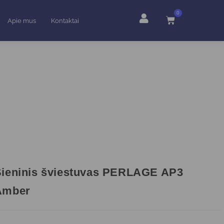
0
Apie mus
Kontaktai
Sieninis šviestuvas PERLAGE AP3
Amber