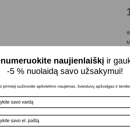
I
M
M
numeruokite naujienlaiškį
ir gau
C
-5 % nuolaidą savo užsakymui!
L
Š
t pirmieji sužinosite apšvietimo naujienas, šviestuvų apžvalgas ir tende
Š
A
P
I
M