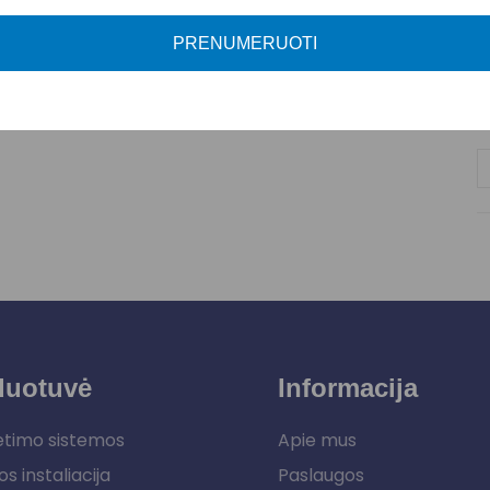
A
PRENUMERUOTI
P
duotuvė
Informacija
etimo sistemos
Apie mus
os instaliacija
Paslaugos