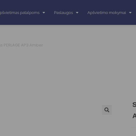
pšvietimas patalpoms
Paslaugos
Apšvietimo mokymai
vas PERLAGE AP3 Amber