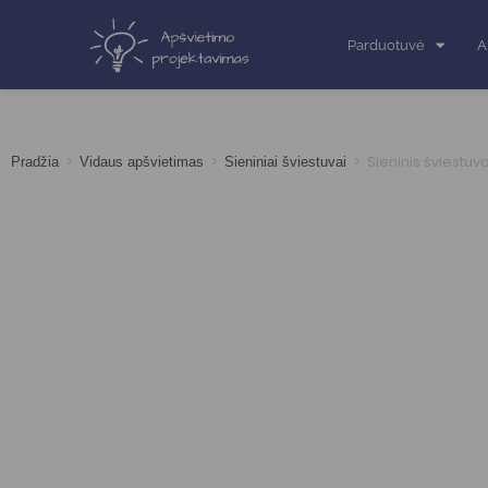
Parduotuvė
A
>
>
>
Sieninis šviestu
Pradžia
Vidaus apšvietimas
Sieniniai šviestuvai