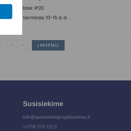
psaugos klasė: IP20
ristatymo terminas: 10-15 d. d.
-
+
Į KREPŠELĮ
Susisiekime
info@apsvietimoprojektavimas.lt
+3706 279 7213