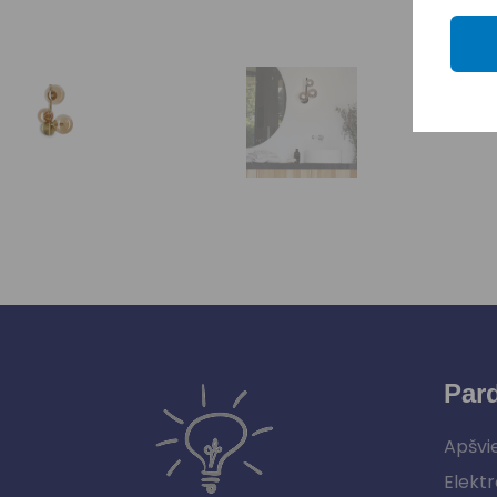
Par
Apšvi
Elektr