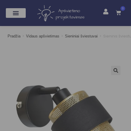
0
>
>
>
Sieninis švies
Pradžia
Vidaus apšvietimas
Sieniniai šviestuvai