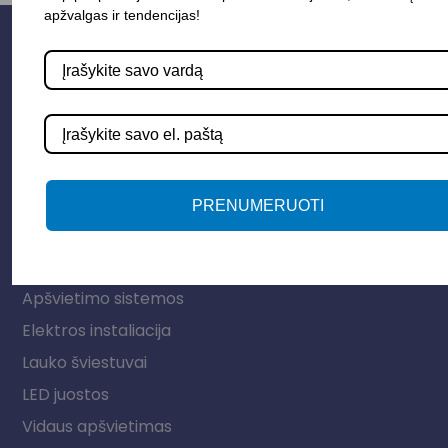
apžvalgas ir tendencijas!
PRENUMERUOTI
Parduotuvė
Apšvietimo sistemos
Elektros instaliacija
Lauko šviestuvai
LED juostos
Vidaus apšvietimas