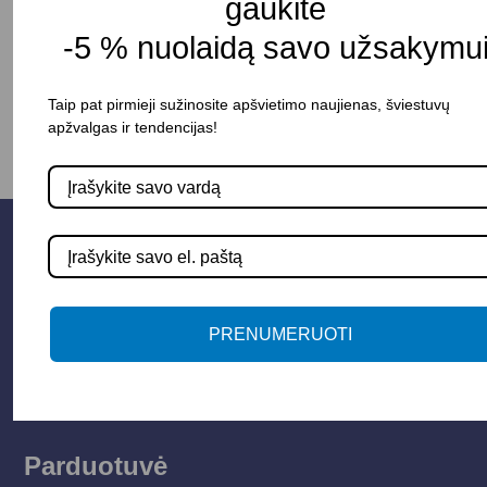
gaukite
-5 % nuolaidą savo užsakymui
-
+
Į KREPŠELĮ
Taip pat pirmieji sužinosite apšvietimo naujienas, šviestuvų
apžvalgas ir tendencijas!
PRENUMERUOTI
Parduotuvė