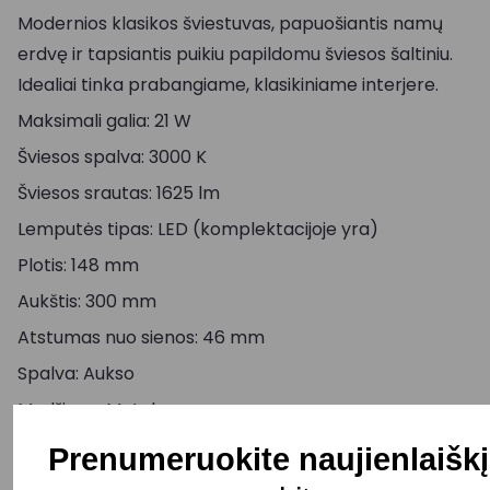
Modernios klasikos šviestuvas, papuošiantis namų
erdvę ir tapsiantis puikiu papildomu šviesos šaltiniu.
Idealiai tinka prabangiame, klasikiniame interjere.
Maksimali galia: 21 W
Šviesos spalva: 3000 K
Šviesos srautas: 1625 lm
Lemputės tipas: LED (komplektacijoje yra)
Plotis: 148 mm
Aukštis: 300 mm
Atstumas nuo sienos: 46 mm
Spalva: Aukso
Medžiaga: Metalas
Pristatymo terminas: 30 d. d.
Prenumeruokite naujienlaiškį