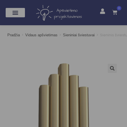
0
>
>
>
Sieninis švies
Pradžia
Vidaus apšvietimas
Sieniniai šviestuvai