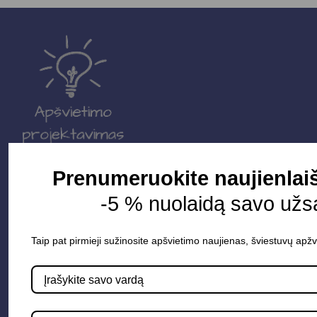
Prenumeruokite naujienlaiš
Parduotuvė
-5 % nuolaidą savo užs
Apšvietimo sistemos
Elektros instaliacija
Taip pat pirmieji sužinosite apšvietimo naujienas, šviestuvų apžv
Lauko šviestuvai
LED juostos
Vidaus apšvietimas