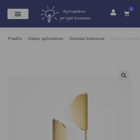
0
>
>
>
Sieninis švie
Pradžia
Vidaus apšvietimas
Sieniniai šviestuvai