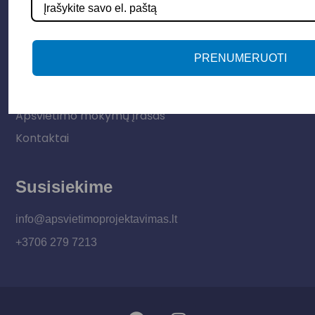
Informacija
PRENUMERUOTI
Apie mus
Paslaugos
Apšvietimo mokymų įrašas
Kontaktai
Susisiekime
info@apsvietimoprojektavimas.lt
+3706 279 7213