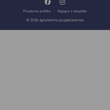
Privatumo politika
Sąlygos ir taisyklės
© 2025 Apšvietimo projektavimas