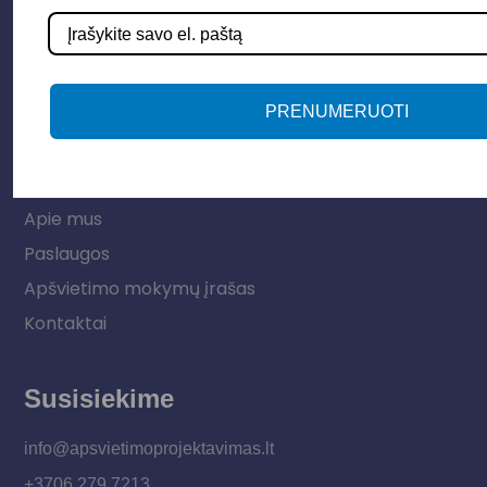
Lauko šviestuvai
LED juostos
Vidaus apšvietimas
PRENUMERUOTI
Informacija
Apie mus
Paslaugos
Apšvietimo mokymų įrašas
Kontaktai
Susisiekime
info@apsvietimoprojektavimas.lt
+3706 279 7213