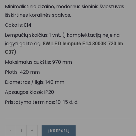
Minimalistinio dizaino, modernus sieninis šviestuvas
išskirtinės koralinės spalvos.
Cokolis: E14
Lempučių skaičius: 1 vnt. (į komplektaciją neįeina,
įsigyti galite šią:
8W LED lemputė E14 3000K 720 lm
)
C37
Maksimalus aukštis: 970 mm
Plotis: 420 mm
Diametras / ilgis: 140 mm
Apsaugos klasė: IP20
Pristatymo terminas: 10-15 d. d.
-
+
Į KREPŠELĮ