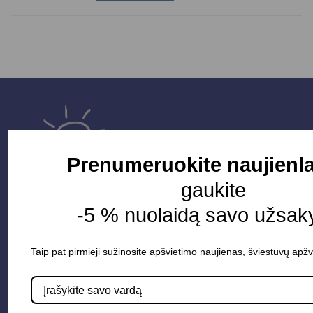
Prenumeruokite naujienla
gaukite
-5 % nuolaidą savo užsak
Parduotuvė
Taip pat pirmieji sužinosite apšvietimo naujienas, šviestuvų apžv
Apšvietimo sistemos
Elektros instaliacija