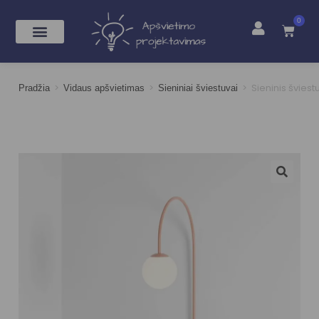
0
>
>
>
Sieninis švies
Pradžia
Vidaus apšvietimas
Sieniniai šviestuvai