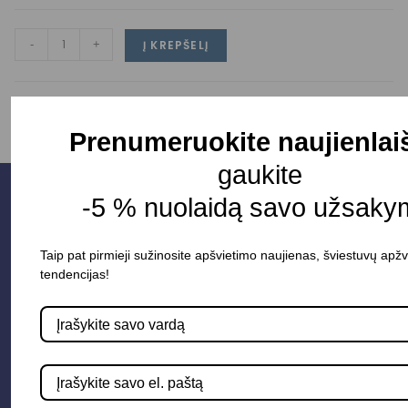
-
+
Į KREPŠELĮ
Prenumeruokite naujienlai
gaukite
-5 % nuolaidą savo užsaky
Taip pat pirmieji sužinosite apšvietimo naujienas, šviestuvų apžv
tendencijas!
Parduotuvė