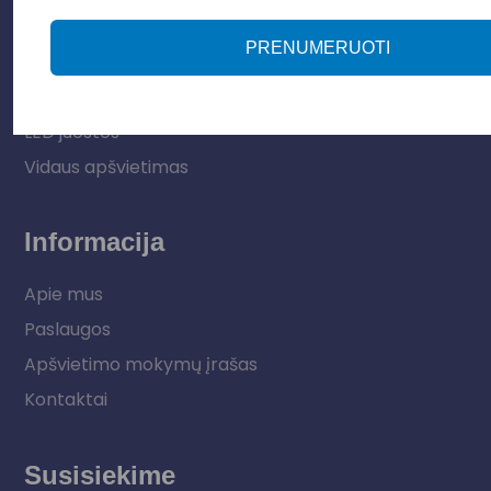
Apšvietimo sistemos
PRENUMERUOTI
Elektros instaliacija
Lauko šviestuvai
LED juostos
Vidaus apšvietimas
Informacija
Apie mus
Paslaugos
Apšvietimo mokymų įrašas
Kontaktai
Susisiekime