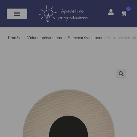
0
>
>
>
Sieninis švies
Pradžia
Vidaus apšvietimas
Sieniniai šviestuvai