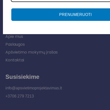
Vidaus apšvietimas
PRENUMERUOTI
Informacija
Apie mus
Paslaugos
Apšvietimo mokymų įrašas
Kontaktai
Susisiekime
info@apsvietimoprojektavimas.lt
+3706 279 7213