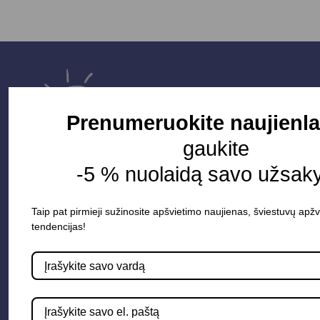
Prenumeruokite naujienla
gaukite
-5 % nuolaidą savo užsak
Taip pat pirmieji sužinosite apšvietimo naujienas, šviestuvų apžv
Parduotuvė
tendencijas!
Apšvietimo sistemos
Elektros instaliacija
Lauko šviestuvai
LED juostos