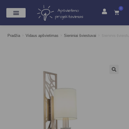
0
>
>
>
Sieninis švies
Pradžia
Vidaus apšvietimas
Sieniniai šviestuvai