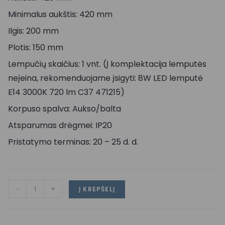
Minimalus aukštis: 420 mm
Ilgis: 200 mm
Plotis: 150 mm
Lempučių skaičius: 1 vnt. (Į komplektacija lemputės
neįeina, rekomenduojame įsigyti: 8W LED lemputė
E14 3000K 720 lm C37 471215)
Korpuso spalva: Aukso/balta
Atsparumas drėgmei: IP20
Pristatymo terminas: 20 – 25 d. d.
-
+
Į KREPŠELĮ