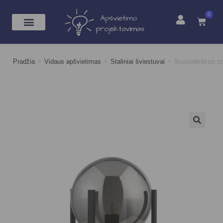
0
>
>
>
Šiuolaikiškas 
Pradžia
Vidaus apšvietimas
Staliniai šviestuvai