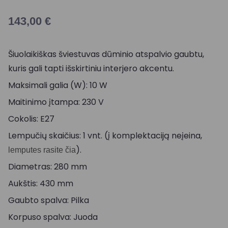
143,00
€
Šiuolaikiškas šviestuvas dūminio atspalvio gaubtu,
kuris gali tapti išskirtiniu interjero akcentu.
Maksimali galia (W): 10 W
Maitinimo įtampa: 230 V
Cokolis: E27
Lempučių skaičius: 1 vnt. (į komplektaciją neįeina,
).
lemputes rasite čia
Diametras: 280 mm
Aukštis: 430 mm
Gaubto spalva: Pilka
Korpuso spalva: Juoda