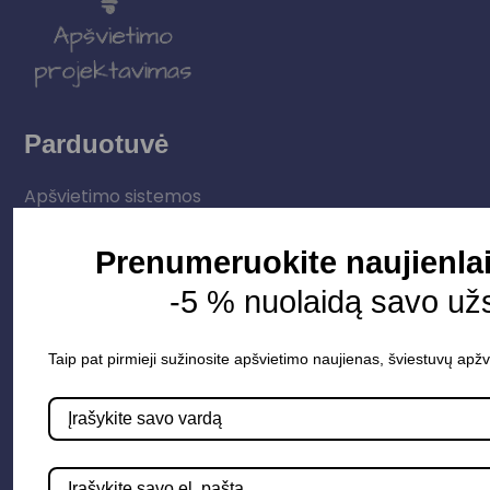
Parduotuvė
Apšvietimo sistemos
Elektros instaliacija
Prenumeruokite naujienlai
Lauko šviestuvai
-5 % nuolaidą savo už
LED juostos
Vidaus apšvietimas
Taip pat pirmieji sužinosite apšvietimo naujienas, šviestuvų apžv
Informacija
Apie mus