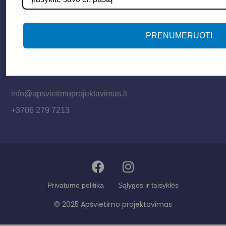
Paslaugos
Apšvietimo mokymų įrašas
Kontaktai
PRENUMERUOTI
Susisiekime
info@apsvietimoprojektavimas.lt
+3706 279 7213
Privatumo politika
Sąlygos ir taisyklės
© 2025 Apšvietimo projektavimas