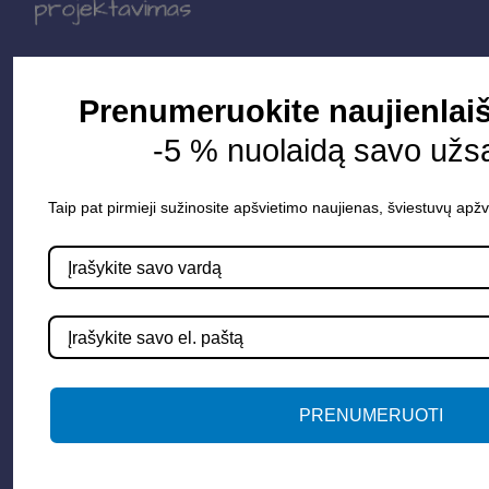
Parduotuvė
Prenumeruokite naujienlaiš
Apšvietimo sistemos
-5 % nuolaidą savo užs
Elektros instaliacija
Lauko šviestuvai
Taip pat pirmieji sužinosite apšvietimo naujienas, šviestuvų apžv
LED juostos
Vidaus apšvietimas
Informacija
Apie mus
PRENUMERUOTI
Paslaugos
Apšvietimo mokymų įrašas