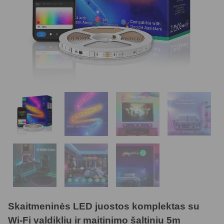
Skaitmeninės LED juostos komplektas su
Wi-Fi valdikliu ir maitinimo šaltiniu 5m