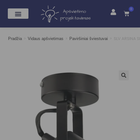
0
>
>
>
SLV ARSINA S
Pradžia
Vidaus apšvietimas
Paviršiniai šviestuvai