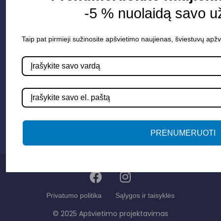
Apie mus
-5 % nuolaidą savo u
Paslaugos
Apšvietimo mokymų įrašas
Taip pat pirmieji sužinosite apšvietimo naujienas, šviestuvų apžv
Kontaktai
Susisiekime
info@apsvietimoprojektavimas.lt
+3706 279 7213
PRENUMERUOTI
Privatumo politika
Sąlygos ir taisyklės
© 2025 Apšvietimo projektavimas