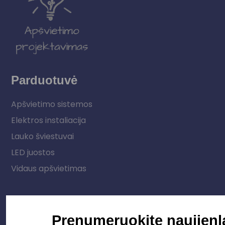
Parduotuvė
Apšvietimo sistemos
Elektros instaliacija
Lauko šviestuvai
LED juostos
Vidaus apšvietimas
Informacija
Prenumeruokite naujienl