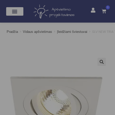
0
>
>
>
SLV NEW TRIA 
Pradžia
Vidaus apšvietimas
Įleidžiami šviestuvai