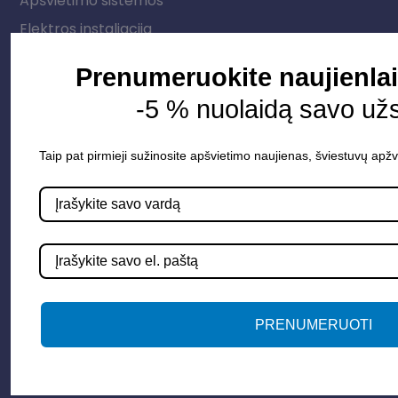
Apšvietimo sistemos
Elektros instaliacija
Lauko šviestuvai
Prenumeruokite naujienlai
LED juostos
-5 % nuolaidą savo už
Vidaus apšvietimas
Taip pat pirmieji sužinosite apšvietimo naujienas, šviestuvų apžv
Informacija
Apie mus
Paslaugos
Apšvietimo mokymų įrašas
Kontaktai
PRENUMERUOTI
Susisiekime