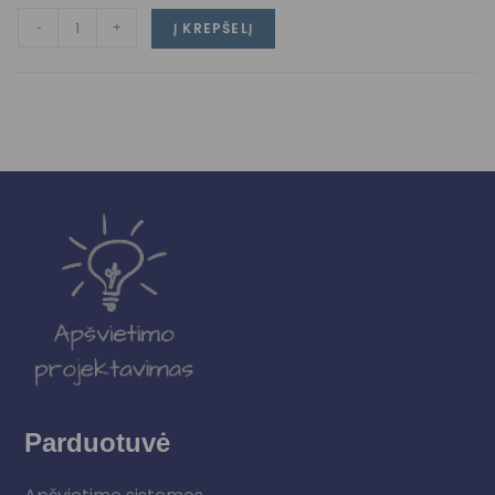
-
+
Į KREPŠELĮ
Parduotuvė