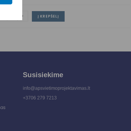
-
+
Į KREPŠELĮ
Susisiekime
info@apsvietimoprojektavimas.lt
+3706 279 7213
šas