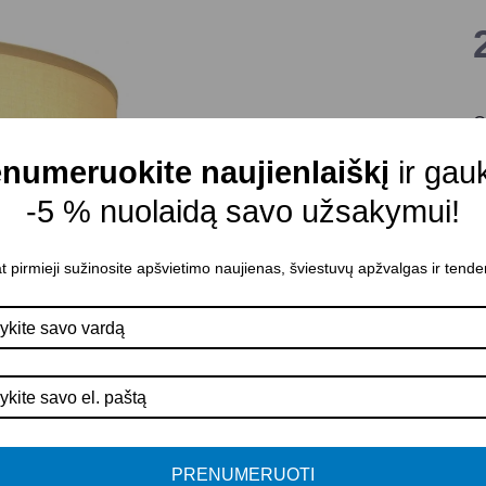
C
P
numeruokite naujienlaiškį
ir gau
M
-5 % nuolaidą savo užsakymui!
E
S
t pirmieji sužinosite apšvietimo naujienas, šviestuvų apžvalgas ir tende
M
A
S
P
P
PRENUMERUOTI