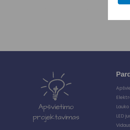
Par
Apšvi
Elektr
Lauko 
LED ju
Vidau