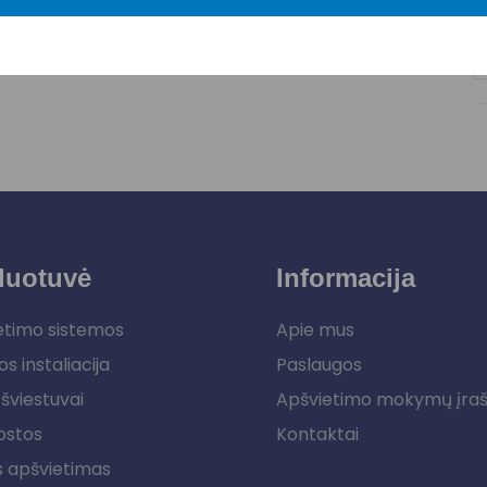
duotuvė
Informacija
etimo sistemos
Apie mus
os instaliacija
Paslaugos
šviestuvai
Apšvietimo mokymų įra
ostos
Kontaktai
s apšvietimas