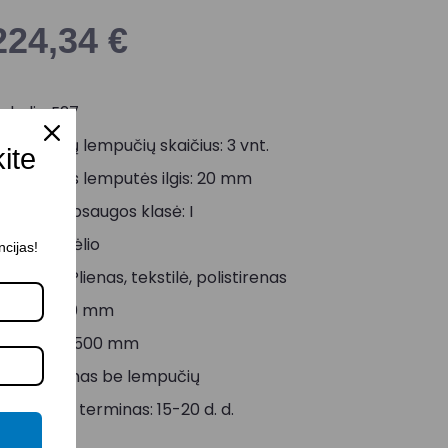
224,34
€
okolis: E27
rijungiamų lempučių skaičius: 3 vnt.
kite
aksimalus lemputės ilgis: 20 mm
lektrinė apsaugos klasė: I
palva: Smėlio
ncijas!
edžiaga: Plienas, tekstilė, polistirenas
ukštis: 320 mm
kersmuo: 500 mm
arduodamas be lempučių
ristatymo terminas: 15-20 d. d.