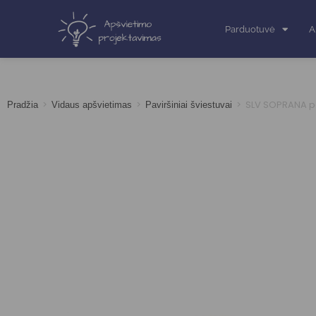
Parduotuvė
A
>
>
>
SLV SOPRANA pav
Pradžia
Vidaus apšvietimas
Paviršiniai šviestuvai