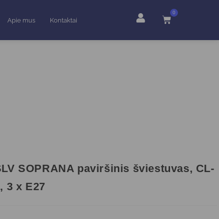
0
Apie mus
Kontaktai
LV SOPRANA paviršinis šviestuvas, CL-
, 3 x E27