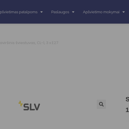
pšvietimas patalpoms
Paslaugos
Apšvietimo mokymai
iršinis šviestuvas, CL-1, 3 x E27
S
1