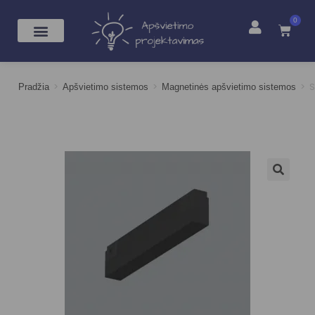
0
>
>
>
S
Pradžia
Apšvietimo sistemos
Magnetinės apšvietimo sistemos