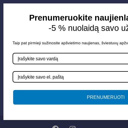
Informacija
Prenumeruokite naujienla
-5 % nuolaidą savo u
Apie mus
Paslaugos
Taip pat pirmieji sužinosite apšvietimo naujienas, šviestuvų apžv
Apšvietimo mokymų įrašas
Kontaktai
Susisiekime
info@apsvietimoprojektavimas.lt
+3706 279 7213
PRENUMERUOTI