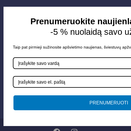
Informacija
Prenumeruokite naujienl
Apie mus
-5 % nuolaidą savo u
Paslaugos
Apšvietimo mokymų įrašas
Taip pat pirmieji sužinosite apšvietimo naujienas, šviestuvų apžv
Kontaktai
Susisiekime
info@apsvietimoprojektavimas.lt
+3706 279 7213
PRENUMERUOTI