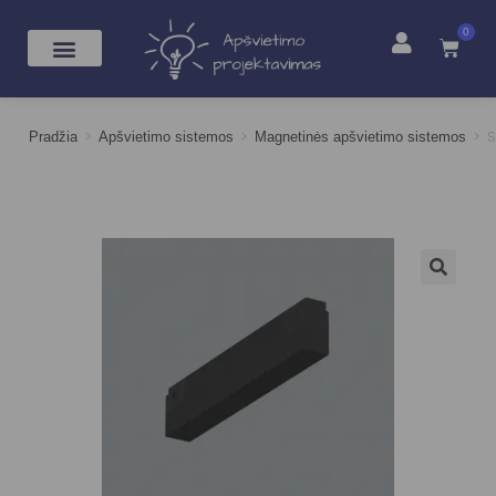
0
>
>
>
S
Pradžia
Apšvietimo sistemos
Magnetinės apšvietimo sistemos