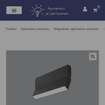
0
>
>
>
S
Pradžia
Apšvietimo sistemos
Magnetinės apšvietimo sistemos