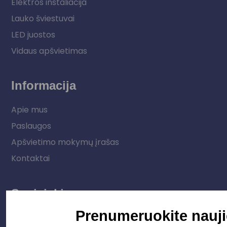
Elektros instaliacija
Lauko šviestuvai
LED juostos
Vidaus apšvietimas
Informacija
Apie mus
Paslaugos
Apšvietimo mokymų įrašas
Kontaktai
Susisiekime
Prenumeruokite nauji
info@apsvietimoprojektavimas.lt