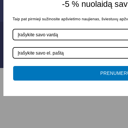
-5 % nuolaidą sa
+3706 279 7213
Taip pat pirmieji sužinosite apšvietimo naujienas, šviestuvų apžv
Privatumo politika
Sąlygos ir taisyklės
© 2025 Apšvietimo projektavimas
PRENUMER