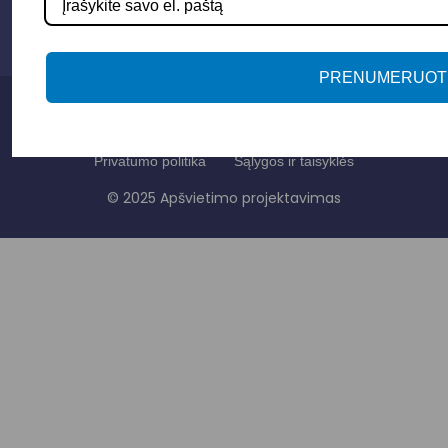
+3706 279 7213
PRENUMERUOT
Privatumo politika
Sąlygos ir taisyklės
© 2025 Apšvietimo projektavimas