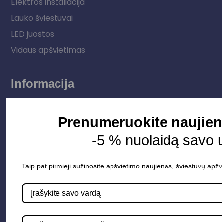
Elektros instaliacija
Lauko šviestuvai
LED juostos
Vidaus apšvietimas
Informacija
Apie mus
Prenumeruokite naujien
Paslaugos
-5 % nuolaidą savo 
Apšvietimo mokymų įrašas
Kontaktai
Taip pat pirmieji sužinosite apšvietimo naujienas, šviestuvų apžv
Susisiekime
info@apsvietimoprojektavimas.lt