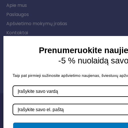
Apie mus
Paslaugos
Apšvietimo mokymų įrašas
Kontaktai
Prenumeruokite naujie
Susisiekime
-5 % nuolaidą sav
info@apsvietimoprojektavimas.lt
+3706 279 7213
Taip pat pirmieji sužinosite apšvietimo naujienas, šviestuvų apžv
Privatumo politika
Sąlygos ir taisyklės
© 2025 Apšvietimo projektavimas