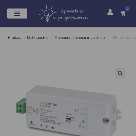
0
>
>
>
LED juostų 
Pradžia
LED juostos
Maitinimo šaltiniai ir valdikliai