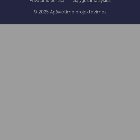
Privatumo politika
Sąlygos ir taisyklės
© 2025 Apšvietimo projektavimas