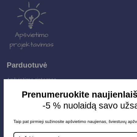
Parduotuvė
Apšvietimo sistemos
Elektros instaliacija
Prenumeruokite naujienlaiš
Lauko šviestuvai
-5 % nuolaidą savo užs
LED juostos
Vidaus apšvietimas
Taip pat pirmieji sužinosite apšvietimo naujienas, šviestuvų apžv