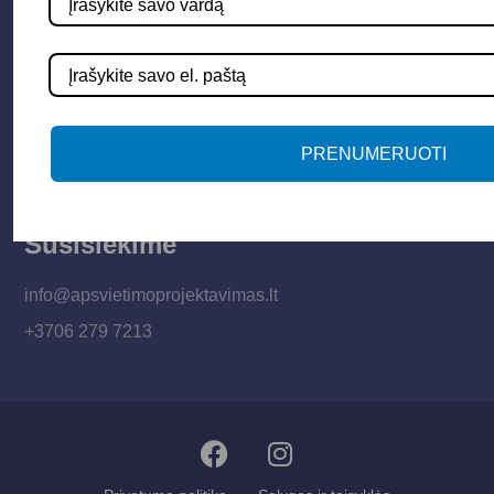
Informacija
Apie mus
Paslaugos
Apšvietimo mokymų įrašas
PRENUMERUOTI
Kontaktai
Susisiekime
info@apsvietimoprojektavimas.lt
+3706 279 7213