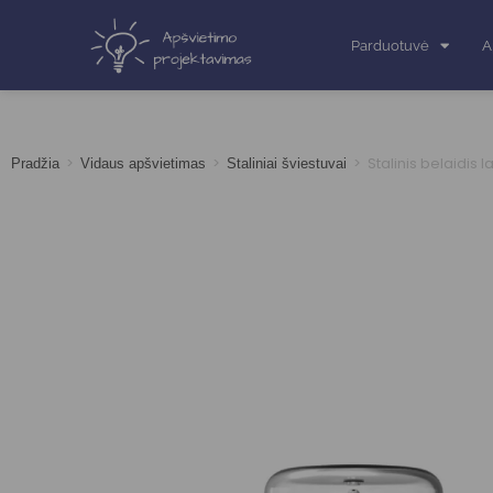
Parduotuvė
A
>
>
>
Stalinis belaidis 
Pradžia
Vidaus apšvietimas
Staliniai šviestuvai