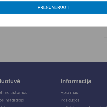
A
PRENUMERUOTI
P
duotuvė
Informacija
etimo sistemos
Apie mus
os instaliacija
Paslaugos