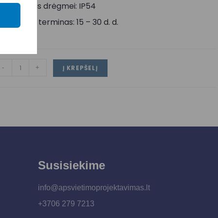
tsparumas drėgmei: IP54
ristatymo terminas: 15 – 30 d. d.
-
+
Į KREPŠELĮ
Susisiekime
info@apsvietimoprojektavimas.lt
+3706 279 7213