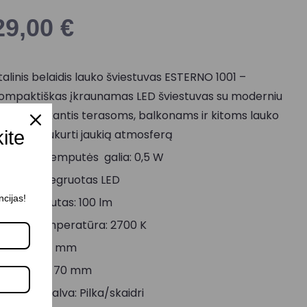
29,00
€
talinis belaidis lauko šviestuvas ESTERNO 1001 –
ompaktiškas įkraunamas LED šviestuvas su moderniu
izainu, tinkantis terasoms, balkonams ir kitoms lauko
kite
rdvėms sukurti jaukią atmosferą
aksimali lemputės galia: 0,5 W
okolis: Integruotas LED
ncijas!
viesos srautas: 100 lm
viesos temperatūra: 2700 K
ukštis: 145 mm
iametras: 70 mm
orpuso spalva: Pilka/skaidri