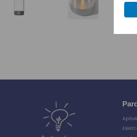
Par
Apšvi
Elektr