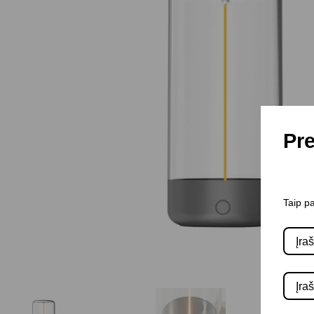
Pre
Taip pa