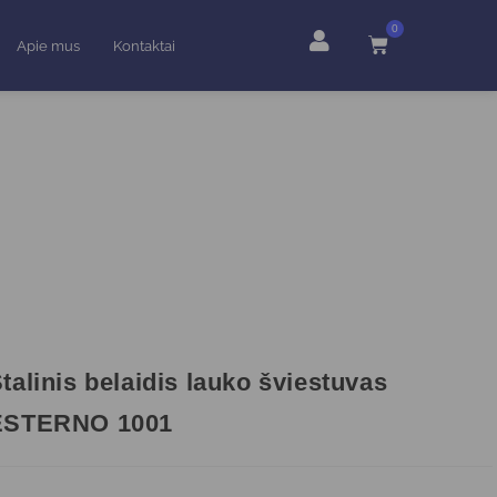
0
Apie mus
Kontaktai
talinis belaidis lauko šviestuvas
ESTERNO 1001