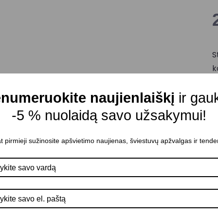
S
k
d
numeruokite naujienlaiškį
ir gau
e
M
-5 % nuolaidą savo užsakymui!
C
t pirmieji sužinosite apšvietimo naujienas, šviestuvų apžvalgas ir tende
Š
Š
A
D
K