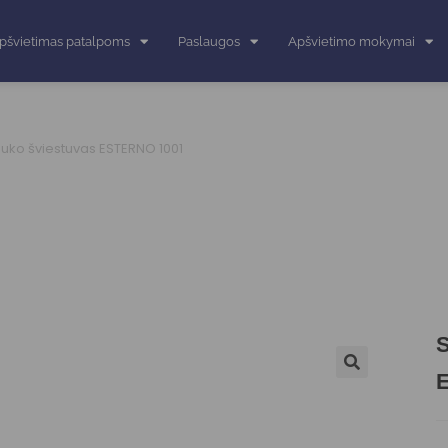
pšvietimas patalpoms
Paslaugos
Apšvietimo mokymai
lauko šviestuvas ESTERNO 1001
S