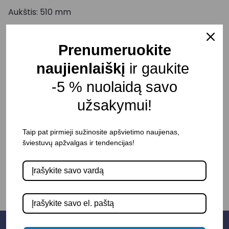
Aukštis: 510 mm
Skersmuo: 190 mm
Kištuko kabelio ilgis: 1500 mm
Prenumeruokite
Korpuso spalva: Šlifuoto žalvario
naujienlaiškį
ir gaukite
Atsparumas drėgmei: IP20
-5 % nuolaidą savo
Pristatymo terminas: 10 – 15 d. d.
užsakymui!
Taip pat pirmieji sužinosite apšvietimo naujienas,
šviestuvų apžvalgas ir tendencijas!
-
+
Į KREPŠELĮ