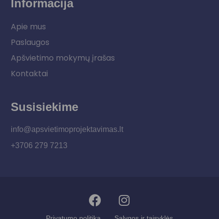
Informacija
Apie mus
Paslaugos
Apšvietimo mokymų įrašas
Kontaktai
Susisiekime
info@apsvietimoprojektavimas.lt
+3706 279 7213
Privatumo politika
Sąlygos ir taisyklės