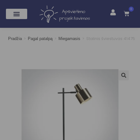
0
>
>
>
Stalinis šviestuvas 41475
Pradžia
Pagal patalpą
Miegamasis