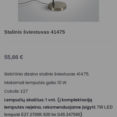
Stalinis šviestuvas 41475
55,66
€
Išskirtinio dizaino stalinis šviestuvas 41475.
Maksimali lemputės galia: 10 W
Cokolis: E27
Lempučių skaičius: 1 vnt. (Į komplektaciją
lemputės neįeina, rekomenduojame įsigyti:
7W LED
)
lemputė E27 2700K 630 lm G45 247590