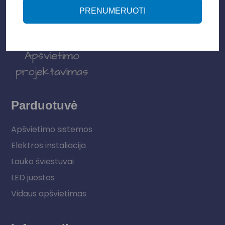
PRENUMERUOTI
Parduotuvė
Apšvietimo sistemos
Elektros instaliacija
Lauko šviestuvai
LED juostos
Vidaus apšvietimas