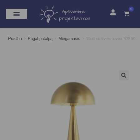
0
>
>
>
Stalinis šviestuvas 87869
Pradžia
Pagal patalpą
Miegamasis