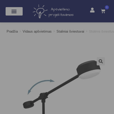
0
>
>
>
Stalinis šviest
Pradžia
Vidaus apšvietimas
Staliniai šviestuvai