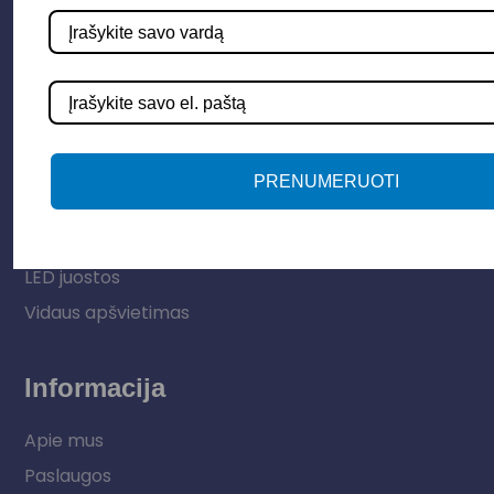
Parduotuvė
Apšvietimo sistemos
PRENUMERUOTI
Elektros instaliacija
Lauko šviestuvai
LED juostos
Vidaus apšvietimas
Informacija
Apie mus
Paslaugos