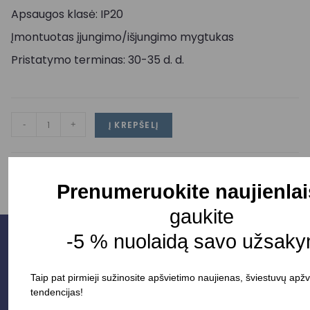
Apsaugos klasė: IP20
Įmontuotas įjungimo/išjungimo mygtukas
Pristatymo terminas: 30-35 d. d.
-
+
Į KREPŠELĮ
Prenumeruokite naujienlai
gaukite
-5 % nuolaidą savo užsaky
Taip pat pirmieji sužinosite apšvietimo naujienas, šviestuvų apžv
tendencijas!