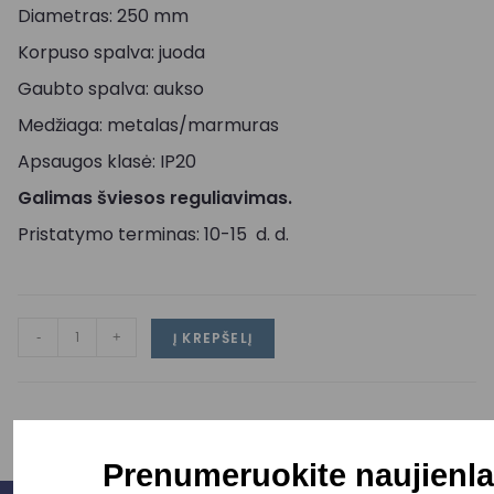
Diametras: 250 mm
Korpuso spalva: juoda
Gaubto spalva: aukso
Medžiaga: metalas/marmuras
Apsaugos klasė: IP20
Galimas šviesos reguliavimas.
Pristatymo terminas: 10-15 d. d.
-
+
Į KREPŠELĮ
Prenumeruokite naujienla