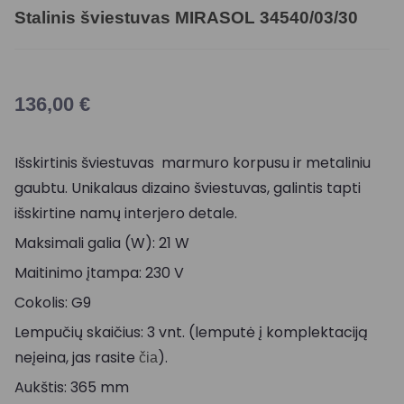
Stalinis šviestuvas MIRASOL 34540/03/30
136,00
€
Išskirtinis šviestuvas marmuro korpusu ir metaliniu
gaubtu. Unikalaus dizaino šviestuvas, galintis tapti
išskirtine namų interjero detale.
Maksimali galia (W): 21 W
Maitinimo įtampa: 230 V
Cokolis: G9
Lempučių skaičius: 3 vnt. (lemputė į komplektaciją
neįeina, jas rasite
).
čia
Aukštis: 365 mm