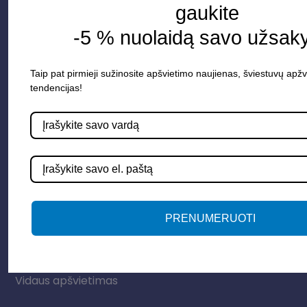
gaukite
-5 % nuolaidą savo užsak
Taip pat pirmieji sužinosite apšvietimo naujienas, šviestuvų apžv
tendencijas!
Parduotuvė
Apšvietimo sistemos
Elektros instaliacija
PRENUMERUOTI
Lauko šviestuvai
LED juostos
Vidaus apšvietimas