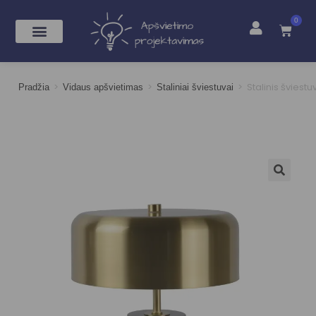
0
>
>
>
Stalinis švies
Pradžia
Vidaus apšvietimas
Staliniai šviestuvai