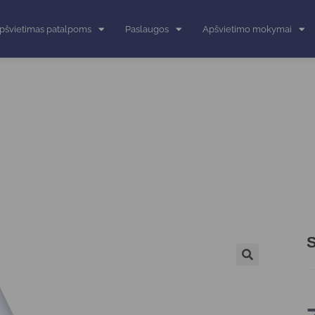
pšvietimas patalpoms
Paslaugos
Apšvietimo mokymai
S