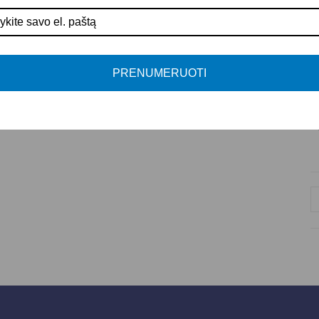
K
A
P
PRENUMERUOTI