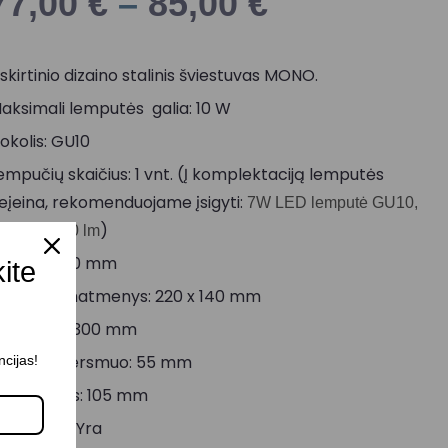
77,00
€
–
85,00
€
šskirtinio dizaino stalinis šviestuvas MONO.
aksimali lemputės galia: 10 W
okolis: GU10
empučių skaičius: 1 vnt. (Į komplektaciją lemputės
eįeina, rekomenduojame įsigyti:
7W LED lemputė GU10,
)
700K, 1000 lm
ukštis: 400 mm
kite
agrindo matmenys: 220 x 140 mm
aido ilgis: 1300 mm
aubto skersmuo: 55 mm
ncijas!
aubto ilgis: 105 mm
ungtukas: Yra