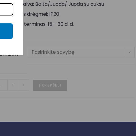
orpuso spalva: Balta/Juoda/ Juoda su auksu
tsparumas drėgmei: IP20
ristatymo terminas: 15 – 30 d. d.
Pasirinkite savybę
SPALVA
-
+
Į KREPŠELĮ