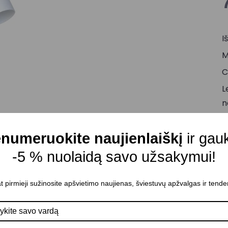
I
M
C
L
n
2
A
numeruokite naujienlaiškį
ir gau
P
-5 % nuolaidą savo užsakymui!
L
G
t pirmieji sužinosite apšvietimo naujienas, šviestuvų apžvalgas ir tende
G
J