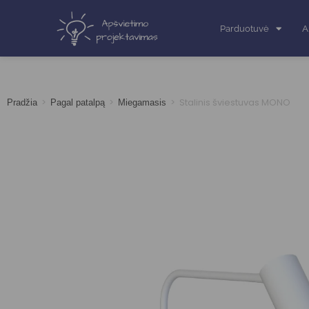
Parduotuvė
A
>
>
>
Stalinis šviestuvas MONO
Pradžia
Pagal patalpą
Miegamasis