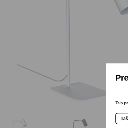
Pre
Taip pa