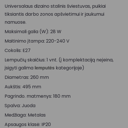
Universalaus dizaino stalinis šviestuvas, puikiai
tiksiantis darbo zonos apšvietimui ir jaukumui
namuose.
Maksimali galia (W): 28 W
Maitinimo įtampa: 220-240 V
Cokolis: E27
Lempučių skaičius: 1 vnt. (į komplektaciją neįeina,
įsigyti galima
kategorijoje)
lemputės
Diametras: 260 mm
Aukštis: 495 mm
Pagrindo. matmenys: 180 mm
Spalva: Juoda
Medžiaga: Metalas
Apsaugos klasė: IP20