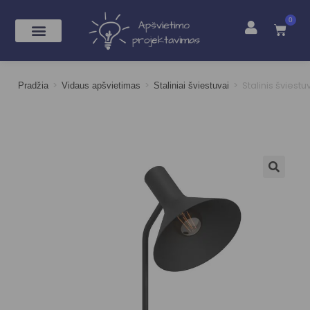
0
>
>
>
Stalinis švies
Pradžia
Vidaus apšvietimas
Staliniai šviestuvai