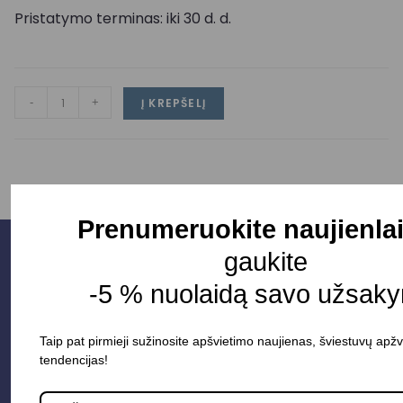
Pristatymo terminas: iki 30 d. d.
-
+
Į KREPŠELĮ
Prenumeruokite naujienlai
gaukite
-5 % nuolaidą savo užsaky
Taip pat pirmieji sužinosite apšvietimo naujienas, šviestuvų apžv
tendencijas!