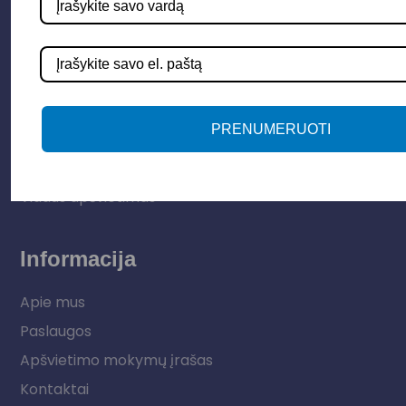
Parduotuvė
Apšvietimo sistemos
Elektros instaliacija
PRENUMERUOTI
Lauko šviestuvai
LED juostos
Vidaus apšvietimas
Informacija
Apie mus
Paslaugos
Apšvietimo mokymų įrašas
Kontaktai