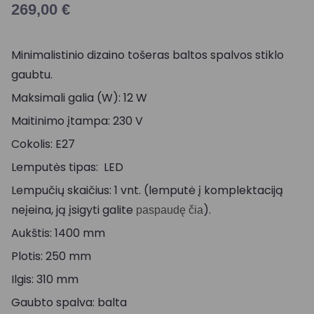
269,00
€
Minimalistinio dizaino tošeras baltos spalvos stiklo
gaubtu.
Maksimali galia (W): 12 W
Maitinimo įtampa: 230 V
Cokolis: E27
Lemputės tipas: LED
Lempučių skaičius: 1 vnt. (lemputė į komplektaciją
neįeina, ją įsigyti galite
).
paspaudę čia
Aukštis: 1400 mm
Plotis: 250 mm
Ilgis: 310 mm
Gaubto spalva: balta