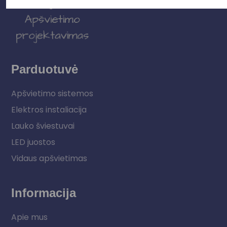
Parduotuvė
Apšvietimo sistemos
Elektros instaliacija
Lauko šviestuvai
LED juostos
Vidaus apšvietimas
Informacija
Apie mus