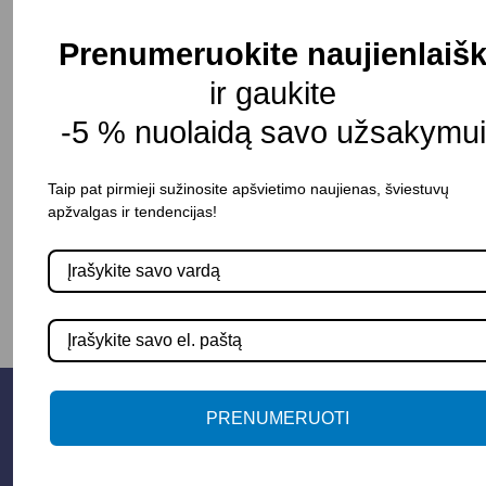
Korpuso spalva: aukso
Prenumeruokite naujienlaišk
Korpuso medžiaga: metalas/stiklas
ir gaukite
Apsaugos klasė: IP20
Pristatymo terminas: 30-45 d. d.
-5 % nuolaidą savo užsakymui
Taip pat pirmieji sužinosite apšvietimo naujienas, šviestuvų
apžvalgas ir tendencijas!
-
+
Į KREPŠELĮ
PRENUMERUOTI