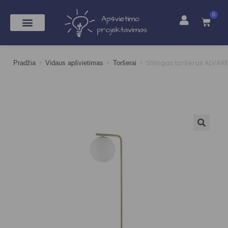
0
>
>
>
Stilingas toršeras ALVAR
Pradžia
Vidaus apšvietimas
Toršerai