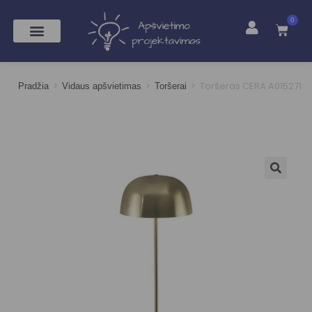
0
>
>
>
Toršeras CERA A015271
Pradžia
Vidaus apšvietimas
Toršerai