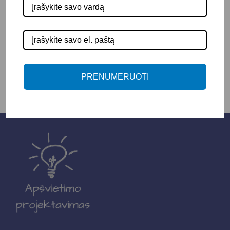
-
+
Į KREPŠELĮ
PRENUMERUOTI