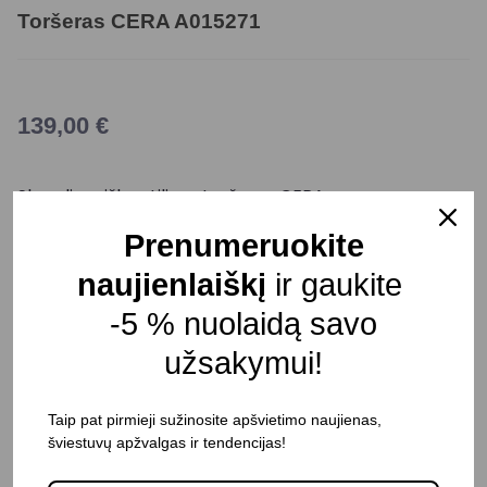
Toršeras CERA A015271
139,00
€
Skandinaviško stiliaus toršeras CERA.
Maksimali galia: 40 W
Prenumeruokite
Cokolis: E27
naujienlaiškį
ir gaukite
Maitinimo įtampa: 230 V
-5 % nuolaidą savo
Aukštis: 1400 mm
užsakymui!
Diametras: 360 mm
Korpuso spalva: Žalvario
Taip pat pirmieji sužinosite apšvietimo naujienas,
šviestuvų apžvalgas ir tendencijas!
Atsparumas drėgmei: IP20
Pristatymo terminas: 25 -30 d. d