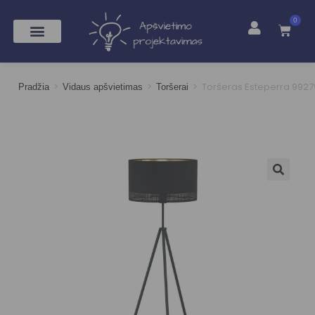
0
>
>
>
Toršeras Esteperra 9927
Pradžia
Vidaus apšvietimas
Toršerai