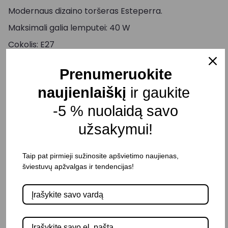
Modernaus dizaino toršeras Esteperra.
Maksimali galia lemputei: 40 W
Cokolis: E27
Aukštis: 1405 mm
Prenumeruokite
Diametras: 645 mm
naujienlaiškį
ir gaukite
Korpuso spalva: Aukso/Juoda
-5 % nuolaidą savo
Atsparumas drėgmei: IP20
užsakymui!
Pristatymo terminas: 25 – 30 d. d.
Taip pat pirmieji sužinosite apšvietimo naujienas,
šviestuvų apžvalgas ir tendencijas!
-
+
Į KREPŠELĮ