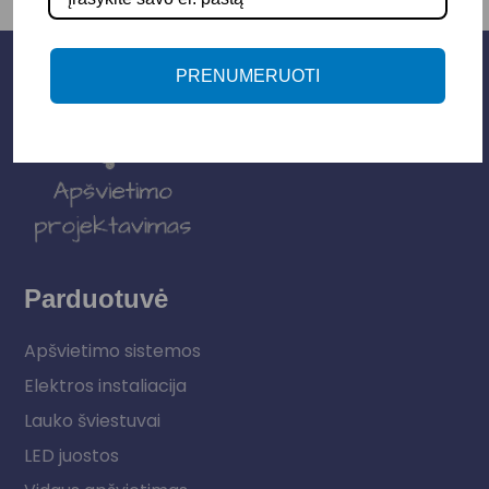
PRENUMERUOTI
Parduotuvė
Apšvietimo sistemos
Elektros instaliacija
Lauko šviestuvai
LED juostos