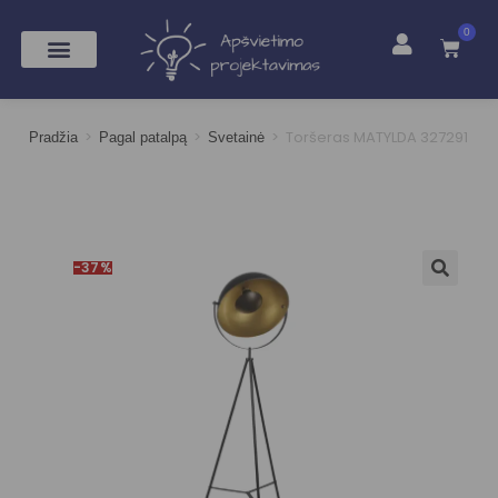
0
>
>
>
Toršeras MATYLDA 327291
Pradžia
Pagal patalpą
Svetainė
-37%