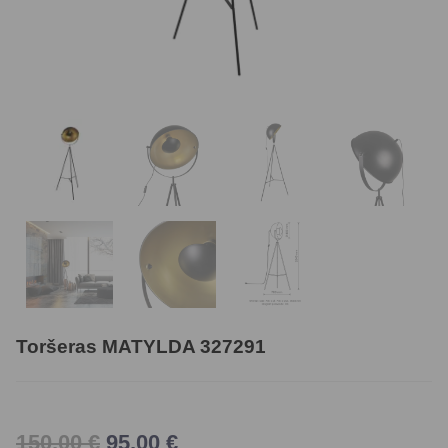
Toršeras MATYLDA 327291
150,00
€
95,00
€