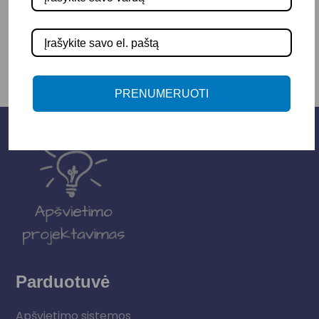
-
+
Į KREPŠELĮ
PRENUMERUOTI
Parduotuvė
Apšvietimo sistemos