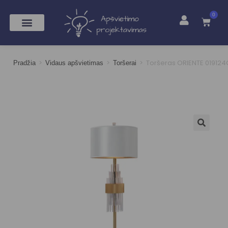
0
>
>
>
Toršeras ORIENTE 019124
Pradžia
Vidaus apšvietimas
Toršerai