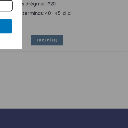
tsparumas drėgmei: IP20
ristatymo terminas: 40 -45 d. d.
-
+
Į KREPŠELĮ