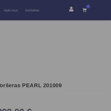
0
Apie mus
Kontaktai
Toršeras PEARL 201009