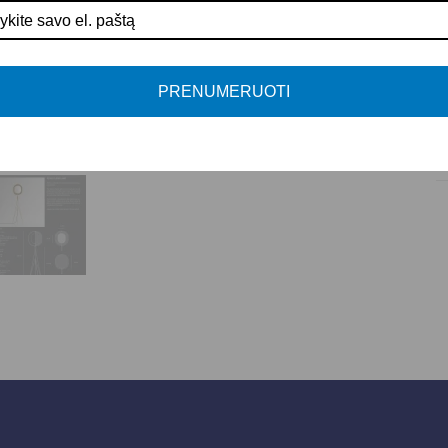
A
P
PRENUMERUOTI