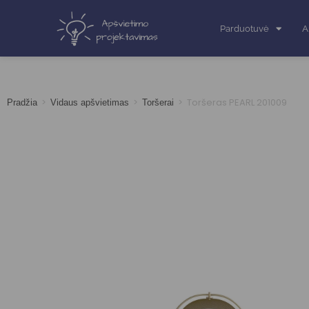
Parduotuvė
A
>
>
>
Toršeras PEARL 201009
Pradžia
Vidaus apšvietimas
Toršerai