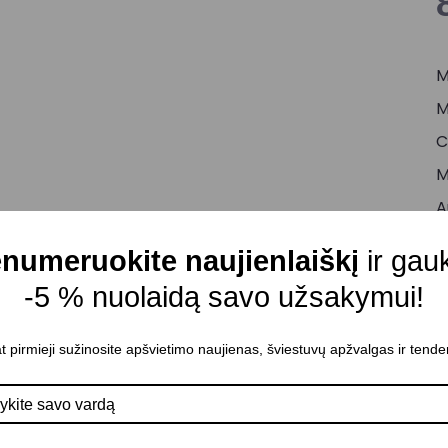
M
M
C
M
A
I
numeruokite naujienlaiškį
ir gau
P
-5 % nuolaidą savo užsakymui!
L
L
t pirmieji sužinosite apšvietimo naujienas, šviestuvų apžvalgas ir tende
n
2
K