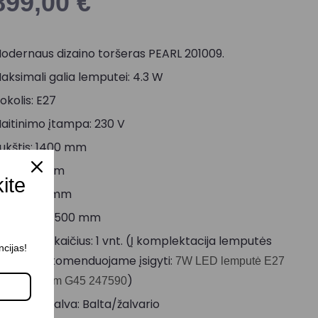
899,00
€
odernaus dizaino toršeras PEARL 201009.
aksimali galia lemputei: 4.3 W
okolis: E27
aitinimo įtampa: 230 V
ukštis: 1400 mm
lgis: 400 mm
kite
lotis: 390 mm
aido ilgis: 3500 mm
empučių skaičius: 1 vnt. (Į komplektacija lemputės
ncijas!
eįeina, rekomenduojame įsigyti:
7W LED lemputė E27
)
700K 630 lm G45 247590
orpuso spalva: Balta/žalvario