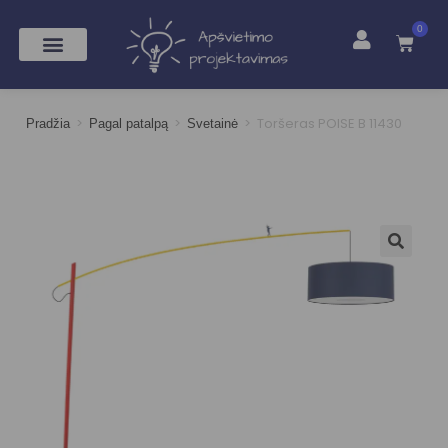
0
>
>
>
Toršeras POISE B 11430
Pradžia
Pagal patalpą
Svetainė