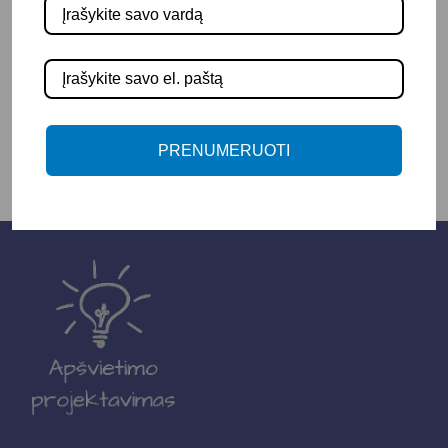
-
+
Į KREPŠELĮ
PRENUMERUOTI